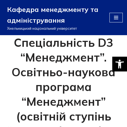
Кафедра менеджменту та
Перейти
адміністрування
до
вмісту
Хмельницький національний університет
Спеціальність D3
“Менеджмент”.
Відкри
Освітньо-наукова
програма
“Менеджмент”
(освітній ступінь