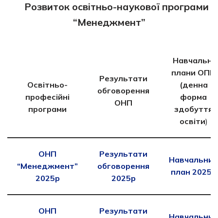
Розвиток освітньо-наукової програми
“Менеджмент”
Навчальні
плани ОПП
Результати
Освітньо-
(денна
обговорення
професійні
форма
ОНП
програми
здобуття
освіти
)
ОНП
Результати
Навчальний
“Менеджмент”
обговорення
план 2025р
2025р
2025р
ОНП
Результати
Навчальний