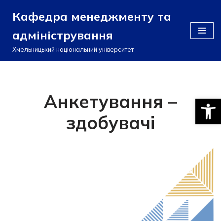
Кафедра менеджменту та
Перейти
адміністрування
до
вмісту
Хмельницький національний університет
Анкетування –
Відкри
здобувачі