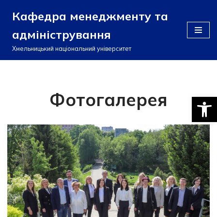
Кафедра менеджменту та
Перейти
адміністрування
до
вмісту
Хмельницький національний університет
Фотогалерея
Відкри