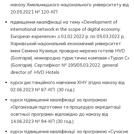
наказу Хмельницького національного університету від
20.05.2021 № 120-КП
підвищення кваліфікації на тему «Development of
international network in the scope of digital economy:
European experience» з 01.02.2022 р. по 05.03.2022 р.,
Харківський національний економічний університет
імені Семена Кузнеця, провідна мережа готелів HVD
(Болгарія), міжнародна туристична компанія «Турал С»
(Болгарія). Сертифікат № 195/05.03.2022, general
director of HVD Hotels
курси дистанційного навчання ХНУ згідно наказу від
02.06.2023 № 87-КП. (30 год.)
курси підвищення кваліфікації за програмою
«Організація підготовки та процедура акредитації
освітньої програми» відповідно до наказу від
14.06.2023 № 94-КП (30 год.)
курси підвищення кваліфікації за програмою «Сучасне