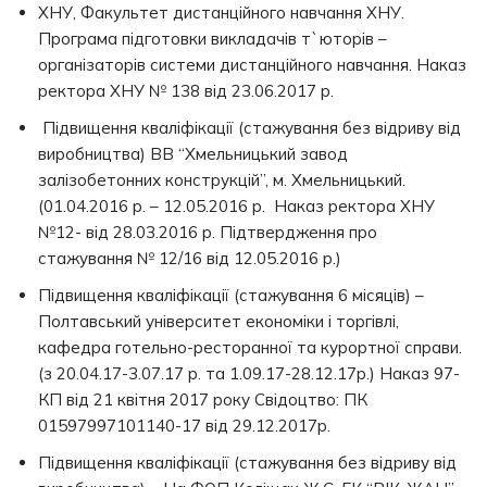
ХНУ, Факультет дистанційного навчання ХНУ.
Програма підготовки викладачів т`юторів –
організаторів системи дистанційного навчання. Наказ
ректора ХНУ № 138 від 23.06.2017 р.
Підвищення кваліфікації (стажування без відриву від
виробництва) ВВ “Хмельницький завод
залізобетонних конструкцій”, м. Хмельницький.
(01.04.2016 р. – 12.05.2016 р. Наказ ректора ХНУ
№12- від 28.03.2016 р. Підтвердження про
стажування № 12/16 від 12.05.2016 р.)
Підвищення кваліфікації (стажування 6 місяців) –
Полтавський університет економіки і торгівлі,
кафедра готельно-ресторанної та курортної справи.
(з 20.04.17-3.07.17 р. та 1.09.17-28.12.17р.) Наказ 97-
КП від 21 квітня 2017 року Свідоцтво: ПК
01597997101140-17 від 29.12.2017р.
Підвищення кваліфікації (стажування без відриву від