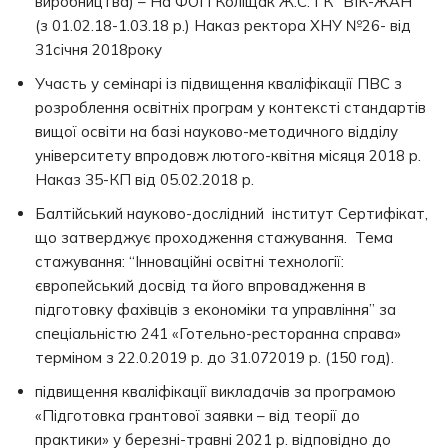
виробництва) – На ФОП Коліщак Ж.С. ГК “ВІК-ЖАН”
(з 01.02.18-1.03.18 р.) Наказ ректора ХНУ №26- від
31січня 2018року
Участь у семінарі із підвищення кваліфікації ПВС з
розроблення освітніх програм у контексті стандартів
вищої освіти на базі науково-методичного відділу
університету впродовж лютого-квітня місяця 2018 р.
Наказ 35-КП від 05.02.2018 р.
Балтійський науково-дослідний інститут Сертифікат,
що затверджує проходження стажування. Тема
стажування: “Інноваційні освітні технології:
європейський досвід та його впровадження в
підготовку фахівців з економіки та управління” за
спеціальністю 241 «Готельно-ресторанна справа»
терміном з 22.0.2019 р. до 31.072019 р. (150 год).
підвищення кваліфікації викладачів за програмою
«Підготовка грантової заявки – від теорії до
практики» у березні-травні 2021 р. відповідно до