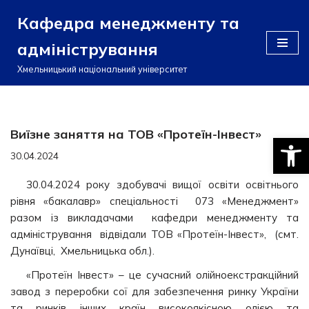
Кафедра менеджменту та
Перейти
адміністрування
до
вмісту
Хмельницький національний університет
Виїзне заняття на ТОВ «Протеїн-Інвест»
Відкри
30.04.2024
30.04.2024 року здобувачі вищої освіти освітнього
рівня «бакалавр» спеціальності 073 «Менеджмент»
разом із викладачами кафедри менеджменту та
адміністрування відвідали ТОВ «Протеїн-Інвест», (смт.
Дунаївці, Хмельницька обл.).
«Протеїн Інвест» – це сучасний олійноекстракційний
завод з переробки сої для забезпечення ринку України
та ринків інших країн високоякісною олією та