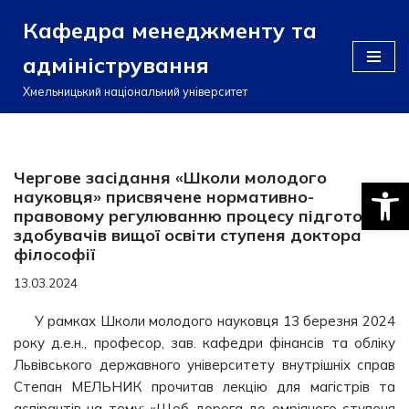
Кафедра менеджменту та
Перейти
адміністрування
до
вмісту
Хмельницький національний університет
Чергове засідання «Школи молодого
Відкри
науковця» присвячене нормативно-
правовому регулюванню процесу підготовки
здобувачів вищої освіти ступеня доктора
філософії
13.03.2024
У рамках Школи молодого науковця 13 березня 2024
року д.е.н., професор, зав. кафедри фінансів та обліку
Львівського державного університету внутрішніх справ
Степан МЕЛЬНИК прочитав лекцію для магістрів та
аспірантів на тему: «Щоб дорога до омріяного ступеня