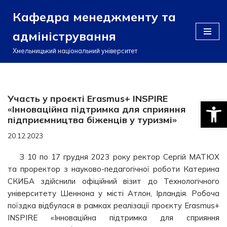
Кафедра менеджменту та
Перейти
адміністрування
до
вмісту
Хмельницький національний університет
Участь у проєкті Erasmus+ INSPIRE
Відкри
«Інноваційна підтримка для сприяння
підприємництва біженців у туризмі»
20.12.2023
З 10 по 17 грудня 2023 року ректор Сергій МАТЮХ
та проректор з науково-педагогічної роботи Катерина
СКИБА здійснили офіційний візит до Технологічного
університету Шеннона у місті Атлон, Ірландія. Робоча
поїздка відбулася в рамках реалізації проєкту Erasmus+
INSPIRE «Інноваційна підтримка для сприяння