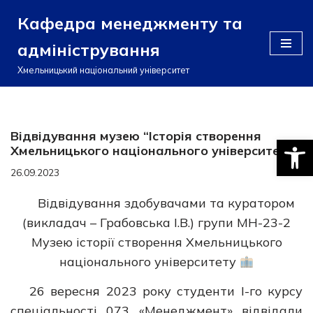
Кафедра менеджменту та
Перейти
адміністрування
до
вмісту
Хмельницький національний університет
Відвідування музею “Історія створення
Відкри
Хмельницького національного університету”
26.09.2023
Відвідування здобувачами та куратором
(викладач – Грабовська І.В.) групи МН-23-2
Музею історії створення Хмельницького
національного університету
26 вересня 2023 року студенти І-го курсу
спеціальності 073 «Менеджмент» відвідали