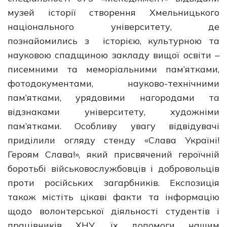
музей історії створення Хмельницького
національного університету, де
познайомились з історією, культурною та
науковою спадщиною закладу вищої освіти –
писемними та меморіальними пам’ятками,
фотодокументами, науково-технічними
пам’ятками, урядовими нагородами та
відзнаками університету, художніми
пам’ятками. Особливу увагу відвідувачі
приділили огляду стенду «Слава Україні!
Героям Слава!», який присвячений героїчній
боротьбі військовослужбовців і добровольців
проти російських загарбників. Експозиція
також містіть цікаві факти та інформацію
щодо волонтерської діяльності студентів і
працівників ХНУ, їх допомоги нашим