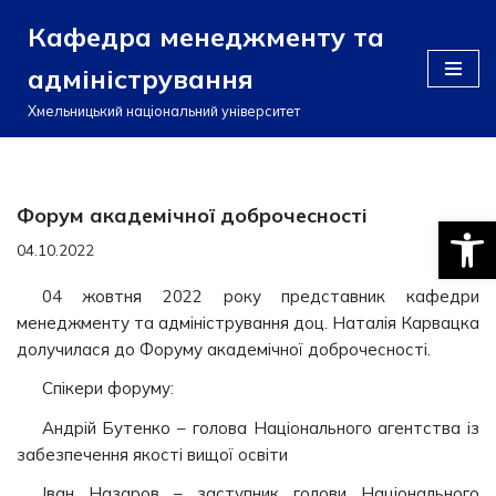
Кафедра менеджменту та
Перейти
адміністрування
до
вмісту
Хмельницький національний університет
Форум академічної доброчесності
Відкри
04.10.2022
04 жовтня 2022 року представник кафедри
менеджменту та адміністрування доц. Наталія Карвацка
долучилася до Форуму академічної доброчесності.
Спікери форуму:
Андрій Бутенко – голова Національного агентства із
забезпечення якості вищої освіти
Іван Назаров – заступник голови Національного