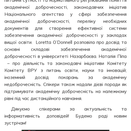
питання сутності та нормативного регулювання поняття
академічної доброчесності, законодавчих ініціатив
Національного агентства у сфері забезпечення
академічної доброчесності, переліку необхідних
документів для створення ефективної системи
забезпечення академічної доброчесності у закладах
вищої освіти. Loretta O’Donnell розповіла про досвід та
основні складові забезпечення академічної
доброчесності в університеті Назарбаєва. Наталія Піпа
– про діяльність та законодавчі ініціативи Комітету
Комітету ВРУ з питань освіти, науки та інновацій;
іноземний досвід покарань за академічну
недоброчесність. Спікери також надали дієві поради як
підтримувати академічну доброчесність на належному
рівні під час дистанційного навчання.
Дякуємо спікерами за актуальність та
інформативність доповідей! Будемо раді новим
зустрічам!