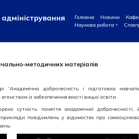
адміністрування
Головна
Новини
Кафе
Наукова робота
Співп
авчально-методичних матеріалів
і “Академічна доброчесність і підготовка навчал
агенством із забезпечення якості вищої освіти.
рено сутність поняття академічної доброчесності, 
приклади повідомлень у відомостях про самооцінюв
шень.