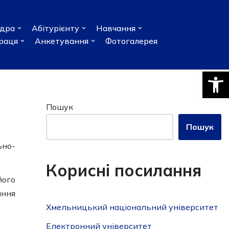
дра
Абітурієнту
Навчання
раця
Анкетування
Фотогалерея
Відкри
Пошук
Пошук
ьно-
Корисні посилання
його
ання
Хмельницький національний університет
Електронний університет