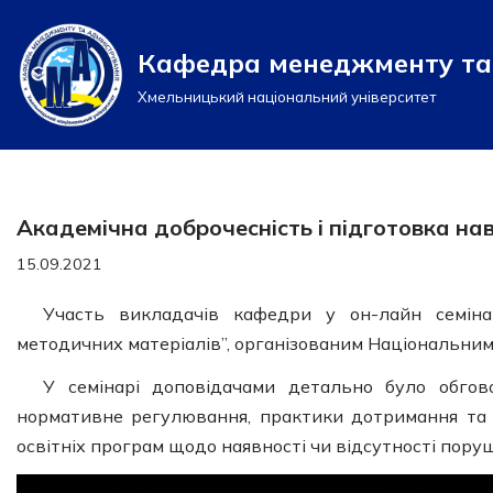
Кафедра менеджменту та 
Перейти
до
Хмельницький національний університет
вмісту
Академічна доброчесність і підготовка н
15.09.2021
Участь викладачів кафедри у он-лайн семінар
методичних матеріалів”, організованим Національним 
У семінарі доповідачами детально було обгово
нормативне регулювання, практики дотримання та 
освітніх програм щодо наявності чи відсутності пору